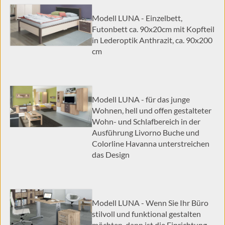
durch lokale Behörden, möglicherweise auch ohne
Rechtsbehelfsmöglichkeiten, verarbeitet werden. Wenn Sie auf "Nur
Modell LUNA - Einzelbett,
notwendige akzeptieren" klicken, findet die vorgehend beschriebene
Futonbett ca. 90x20cm mit Kopfteil
Übermittlung nicht statt. Weitere Informationen über die Verwendung
in Lederoptik Anthrazit, ca. 90x200
Ihrer Daten finden Sie in unseren
Datenschutzerklärung
.
cm
Impressum
|
Datenschutzerklärung
Modell LUNA - für das junge
Wohnen, hell und offen gestalteter
Wohn- und Schlafbereich in der
Ausführung Livorno Buche und
Colorline Havanna unterstreichen
das Design
Modell LUNA - Wenn Sie Ihr Büro
stilvoll und funktional gestalten
möchten, dann ist die Einrichtung