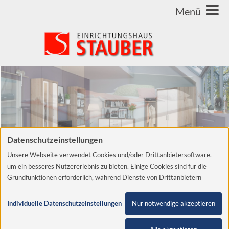
Datenschutzeinstellungen
Unsere Webseite verwendet Cookies und/oder Drittanbietersoftware,
um ein besseres Nutzererlebnis zu bieten. Einige Cookies sind für die
Grundfunktionen erforderlich, während Dienste von Drittanbietern
helfen, die Website zu verbessern und Werbung entsprechend der
Jugendzimmer
Interessen der Nutzer anzuzeigen. Um diese Dienste verwenden zu
Individuelle Datenschutzeinstellungen
Nur notwendige akzeptieren
dürfen, benötigen wir Ihre Einwilligung. Diese Einwilligung beinhaltet
unter Umständen auch die Zustimmung zur Verarbeitung der Daten in